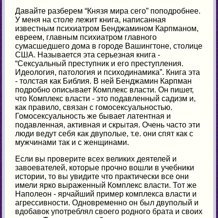
Давайте разберем “Князя мира сего” поподробнее.
У меня на столе лежит книга, написанная
известным психиатром Бенджамином Карпманом,
евреем, главным психиатром главного
сумасшедшего дома в городе Вашингтоне, столице
США. Называется эта серьезная книга -
“Сексуальный преступник и его преступления.
Идеология, патология и психодинамика”. Книга эта
- толстая как Библия. В ней Бенджамин Карпман
подробно описывает Комплекс власти. Он пишет,
что Комплекс власти - это подавленный садизм и,
как правило, связан с гомосексуальностью.
Гомосексуальность же бывает латентная и
подавленная, активная и скрытая. Очень часто эти
люди ведут себя как двуполые, т.е. они спят как с
мужчинами так и с женщинами.
Если вы проверите всех великих деятелей и
завоевателей, которые прочно вошли в учебники
истории, то вы увидите что практически все они
имели ярко выраженный Комплекс власти. Тот же
Наполеон - ярчайший пример комплекса власти и
агрессивности. Одновременно он был двуполый и
вдобавок употреблял своего родного брата и своих