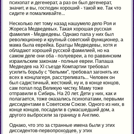
психопат и дегенерат, а раз он был дегенерат,
значит, и вы, господин хороший - такой же. Так что
сидите и помалкивайте...
Несколько лет тому назад нашумело дело Роя и
Жореса Медведевых. Такая хорошая русская
фамилия - Медведевы. Однако папа у них был
революционер и крупный советский функционер, а
мама была еврейка. Братцы Медведевы, хотя и
обладают хорошей русской фамилией, но на
самом деле они оба - полуевреи, а по раввинским
израильским законам - полные евреи. Папаша
Медведев на XI съезде Компартии требовал
усилить борьбу с “белыми”, требовал загонять их
всех в концлагеря, расстреливать... Человек он
был садистичный, жестокий, ну и, в конце концов,
сам попал под Великую чистку. Маму тоже
отправили в Сибирь. На 20 лет. Дети у них, как и
полагается, тоже оказались психопатами, первыми
диссидентами в Советском Союзе. Одного из них, в
конце концов, посадили в сумасшедший дом, а
другого выбросили за границу в Англию.
Однако, что это за странные имена были у этих
диссидентов-первопроходцев, у этих