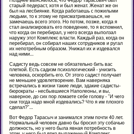
Позднее выяснилось, что Федор Тарасович был
старый педераст, хотя и был женат. Женат же он
был на лесбиянке. Когда работаешь с пожилыми
людьми, то к этому не присматриваешься, не
замечаешь всего этого. Но потом, позже, когда я
стал анализировать его поведение, то я вспомнил,
что когда он перебирал, у него всегда выползал
наружу этот Комплекс власти. Каждый раз, когда он
перебирал, он собирал наших сотрудников и ругал
их непотребным образом. Унижал их и издевался
над ними...
Садисту ведь совсем не обязательно бить вас
плеткой. Есть садизм психологический - унизить
человека, оскорбить его. От этого садист получает
не меньшее удовлетворение. Вам наверняка
встречались в жизни такие люди, эдакие садисты-
бюрократы - несбывшиеся Наполеоны, и вы,
наверное, до сих пор ломаете себе голову - "И чего
они тогда надо мной издевались? Что я им плохого
сделал?"...
Вот Федор Тарасыч и занимался этим почти 40 лет.
Нормальный человек давно бы бросил эту собачью
должность, но у него была явная потребность в
этом, у него был ярко выраженный Комплекс