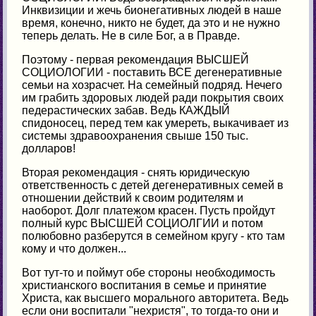
Инквизиции и жечь бионегативных людей в наше
время, конечно, никто не будет, да это и не нужно
теперь делать. Не в силе Бог, а в Правде.
Поэтому - первая рекомендация ВЫСШЕЙ
СОЦИОЛОГИИ - поставить ВСЕ дегенеративные
семьи на хозрасчет. На семейный подряд. Нечего
им грабить здоровых людей ради покрытия своих
педерастических забав. Ведь КАЖДЫЙ
спидоносец, перед тем как умереть, выкачивает из
системы здравоохранения свыше 150 тыс.
долларов!
Вторая рекомендация - снять юридическую
ответственность с детей дегенеративных семей в
отношении действий к своим родителям и
наоборот. Долг платежом красен. Пусть пройдут
полный курс ВЫСШЕЙ СОЦИОЛГИИ и потом
полюбовно разберутся в семейном кругу - кто там
кому и что должен...
Вот тут-то и поймут обе стороны необходимость
христианского воспитания в семье и принятие
Христа, как высшего морального авторитета. Ведь
если они воспитали "нехристя", то тогда-то они и