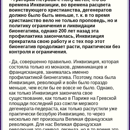
времена Инквизиции, во времена расцвета
воинствующего христианства, дегенератов
должно было быть меньше, т. к. в то время
христианство вело не только проповедь, но и
политику ограничения и ликвидации
бионегатива, однако 200 лет назад эта
профилактика закончилась, Инквизиция
прекратила свою работу и с тех пор этот
бионегатив продолжает расти, практически без
контроля и ограничения.
- Да, совершенно правильно. Инквизиция, которая
состояла только из монахов, доминиканцев и
францисканцев, занималась именно
профилактикой бионегатива. Поэтому, пока была
Инквизиция, революций и войн было гораздо
меньше, чем если бы ее вовсе не было. Однако,
как только Инквизиция закончила свое
существование, как только в Париже на Гревской
площади последний раз сожгли мерзкого
дегенерата-педераста, как только распустили уже
практически беззубую Инквизицию, то через
несколько лет произошла Великая французская
революция. Для нас Великая французская
революция это символ, легенда, но в то время это