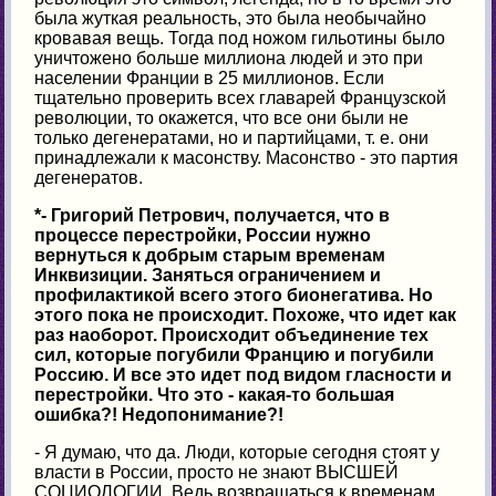
была жуткая реальность, это была необычайно
кровавая вещь. Тогда под ножом гильотины было
уничтожено больше миллиона людей и это при
населении Франции в 25 миллионов. Если
тщательно проверить всех главарей Французской
революции, то окажется, что все они были не
только дегенератами, но и партийцами, т. е. они
принадлежали к масонству. Масонство - это партия
дегенератов.
*- Григорий Петрович, получается, что в
процессе перестройки, России нужно
вернуться к добрым старым временам
Инквизиции. Заняться ограничением и
профилактикой всего этого бионегатива. Но
этого пока не происходит. Похоже, что идет как
раз наоборот. Происходит объединение тех
сил, которые погубили Францию и погубили
Россию. И все это идет под видом гласности и
перестройки. Что это - какая-то большая
ошибка?! Недопонимание?!
- Я думаю, что да. Люди, которые сегодня стоят у
власти в России, просто не знают ВЫСШЕЙ
СОЦИОЛОГИИ. Ведь возвращаться к временам