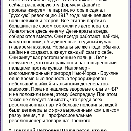
сейчас расшифрую эту формулу. Давайте
проанализируем те партии, которые сделал
"русскую" революцию 1917 года: меньшевиков,
большевиков и эсеров. Все эти три партии в
большинстве своем состояли из дегенератов.
Удивляться здесь нечему. Дегенераты всегда
собираются вместе. Они всегда работают шайкой,
как уголовники, объединенные в единый кулак
главарем-паханом. Нормальные же люди, обычно,
шайки не создают, а живут каждый сам по себе.
Они живут как растопыренные пальцы. Вот и
получается, что они сражаются растопыренными
пальцами против кулака. Например -
многомиллионный пригород Нью-Йорка - Бруклин,
одно время был полностью терроризирован
небольшой шайкой итальянских дегенератов-
мафиози. Пока не нашлись здоровые силы в ФБР
и не положили конец этому беспределу. При этом
также не следует забывать, что среди всех
революционных партий больше половины людей
были дегенераты с ярко выраженным комплексом
разрушения, т. е. "профессиональные
революционеры товарища" Троцкого...
*- Григорий Петрович! Получается, что во