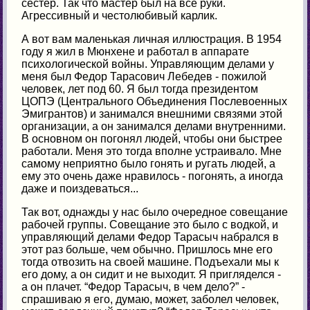
сестер. Так что мастер был на все руки.
Агрессивный и честолюбивый карлик.
А вот вам маленькая личная иллюстрация. В 1954
году я жил в Мюнхене и работал в аппарате
психологической войны. Управляющим делами у
меня был Федор Тарасович Лебедев - пожилой
человек, лет под 60. Я был тогда президентом
ЦОПЭ (Центрального Объединения Послевоенных
Эмигрантов) и занимался внешними связями этой
организации, а он занимался делами внутренними.
В основном он погонял людей, чтобы они быстрее
работали. Меня это тогда вполне устраивало. Мне
самому неприятно было гонять и ругать людей, а
ему это очень даже нравилось - погонять, а иногда
даже и поиздеваться...
Так вот, однажды у нас было очередное совещание
рабочей группы. Совещание это было с водкой, и
управляющий делами Федор Тарасыч набрался в
этот раз больше, чем обычно. Пришлось мне его
тогда отвозить на своей машине. Подъехали мы к
его дому, а он сидит и не выходит. Я пригляделся -
а он плачет. “Федор Тарасыч, в чем дело?” -
спрашиваю я его, думаю, может, заболел человек,