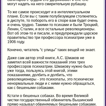
могут надеть на него смирительную рубашку.
То же самое происходит и в интеллектуальном
плане. Если вы с таким полубезумцем столкнетесь
в диспуте, то побороть его в споре вам будет очень
и очень трудно. Такими-то психами и были Троцкий,
Ленин, Сталин, и все остальные революционеры.
Вот об этом-то и писали, и предупреждали царское
правительство три профессора психиатрии уже в
1906 году.
Конечно, читатель “с улицы” таких вещей не знает.
Даже сам автор этой книги, А.С. Шмаков не
заметил всей важности показаний этих трех
профессоров психиатрии. Шмакову нужно было
уже тогда, пользуясь этой книгой, этими
показаниями, долбить и долбить, что
революционеры - это психопаты, это психически
ненормальные люди и с ними нужно обращаться,
как с бешеными собаками.
Кстати о бешеных собаках. Во время Великой
чистки государственный обвинитель Вышинский
прямо называл обвиняемых бешеными собаками.