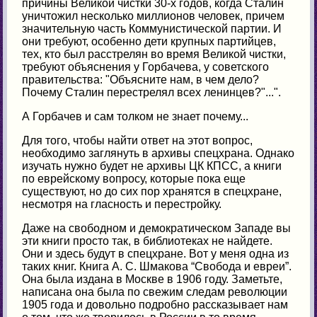
причины Великой чистки 30-х годов, когда Сталин
уничтожил несколько миллионов человек, причем
значительную часть Коммунистической партии. И
они требуют, особенно дети крупных партийцев,
тех, кто был расстрелян во время Великой чистки,
требуют объяснения у Горбачева, у советского
правительства: "Объясните нам, в чем дело?
Почему Сталин перестрелял всех ленинцев?"...".
А Горбачев и сам толком не знает почему...
Для того, чтобы найти ответ на этот вопрос,
необходимо заглянуть в архивы спецхрана. Однако
изучать нужно будет не архивы ЦК КПСС, а книги
по еврейскому вопросу, которые пока еще
существуют, но до сих пор хранятся в спецхране,
несмотря на гласность и перестройку.
Даже на свободном и демократическом Западе вы
эти книги просто так, в библиотеках не найдете.
Они и здесь будут в спецхране. Вот у меня одна из
таких книг. Книга А. С. Шмакова “Свобода и евреи”.
Она была издана в Москве в 1906 году. Заметьте,
написана она была по свежим следам революции
1905 года и довольно подробно рассказывает нам