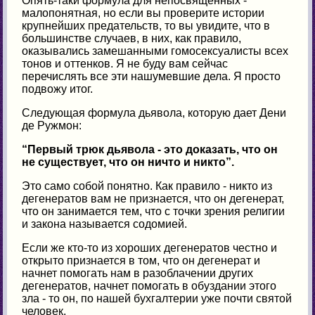
Опять-таки формула для непосвященных -
малопонятная, но если вы проверите истории
крупнейших предательств, то вы увидите, что в
большинстве случаев, в них, как правило,
оказывались замешанными гомосексуалисты всех
тонов и оттенков. Я не буду вам сейчас
перечислять все эти нашумевшие дела. Я просто
подвожу итог.
Следующая формула дьявола, которую дает Дени
де Ружмон:
“Первый трюк дьявола - это доказать, что он
не существует, что он ничто и никто”.
Это само собой понятно. Как правило - никто из
дегенератов вам не признается, что он дегенерат,
что он занимается тем, что с точки зрения религии
и закона называется содомией.
Если же кто-то из хороших дегенератов честно и
открыто признается в том, что он дегенерат и
начнет помогать нам в разоблачении других
дегенератов, начнет помогать в обуздании этого
зла - то он, по нашей бухгалтерии уже почти святой
человек.