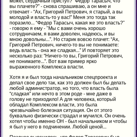
может, сердечный приступ? “Федор Тарасыч, что
вы плачете?” - снова спрашиваю, а он мне и
отвечает - “Ах, Григорий Петрович, я старый, а вы
молодой и власть-то у вас!” Меня это тогда так
поразило... “Федор Тарасыч, какая же это власть?"
- говорю я ему - "Мы с вами очень хорошо
сотрудничаем, я вами доволен, надеюсь, и вы
мною довольны...”. Но старик вовсю плачет: “Ах,
Григорий Петрович, ничего-то вы не понимаете:
ведь власть - она же сладкая...” И повторяет это
несколько раз: “Ничего-то вы, Григорий Петрович,
не понимаете...”. Вот вам пример ярко
выраженного Комплекса власти.
Хотя я и был тогда начальником спецпроекта и
делал свое дело так, как это должен был бы делать
любой администратор, но того, что власть была
“сладкая” или нечто в этом роде - мне даже в
голову не приходило! А для человека, который
обладал Комплексом власти, это была
чрезвычайно болезная ситуация. Он от этого
буквально физически страдал и мучился. Он очень
хотел чтобы именно ОН - был начальником и чтобы
я был у него в подчинении. Любой ценой...