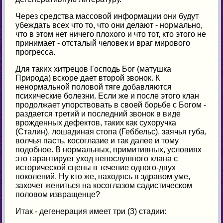
Через средства массовой информации они будут
убеждать всех что то, что они делают - нормально,
что в этом нет ничего плохого и что тот, кто этого не
принимает - отсталый человек и враг мирового
прогресса.
Для таких хитрецов Господь Бог (матушка
Природа) вскоре дает второй звонок. К
ненормальной половой тяге добавляются
психические болезни. Если же и после этого клан
продолжает упорствовать в своей борьбе с Богом -
раздается третий и последний звонок в виде
врожденных дефектов, таких как сухоручка
(Сталин), лошадиная стопа (Геббельс), заячья губа,
волчья пасть, косоглазие и так далее и тому
подобное. В нормальных, примитивных, условиях
это гарантирует уход непослушного клана с
исторической сцены в течение одного-двух
поколений. Ну кто же, находясь в здравом уме,
захочет жениться на косоглазом садистическом
половом извращенце?
Итак - дегенерация имеет три (3) стадии: