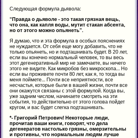
Следующая формула дьявола:
“Правда о дьяволе - это такая грязная вещь,
что она, как капля воды, мутит стакан абсента,
но от этого можно опьянеть”.
Я думаю, что и эта формула в особых пояснениях
не нуждается. От себя еще могу добавить, что не
только опьянеть, но и подташнивать будет. В 20 лет,
если вы конечно нормальный человек, то вы весь
этот дегенеративный мир не замечаете, вы ничего
этого не видите. Как микробов без микроскопа... Но
если вы проживете почти 80 лет, как я, то тогда вы
меня поймете... Почти все неприятности, все
несчастья, которые были в вашей жизни, почти все
они окажутся связаны с этой формулой. Когда вы,
уже задним числом, начинаете смотреть на эти
события, то действительно от этого голова пойдет
кругом, и вас будет слегка подташнивать.
*- Григорий Петрович! Некоторые люди,
прочитав ваши книги, говорят, что дела
дегенератов настолько грязны, омерзительны
и противны, что нормальным людям лучше