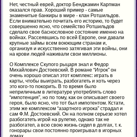
Нет, честный еврей, доктор Бенджамин Карпман
оказался прав. Хороший пример - самые
знаменитые банкиры в мире - клан Ротшильдов.
Если внимательно почитать его историю, то будет
совершенно ясно, что семейство Ротшильдов
сделало свое баснословное состояние именно на
войнах. Рассеявшись по всей Европе, они давали
крупные займы всем воюющим странам и,
организуя и искусственно затягивая эти войны, они
на крови людей наживали свои миллионы.
О Комплексе Скупого рыцаря знал и Федор
Михайлович Достоевский. В романе “Игрок” он
очень хорошо описал этот комплекс: играть в
карты, чтобы выиграть, разбогатеть и хоть через
это кого-то покорить. В то время было
неприличным в литературе употреблять слово
“импотенция”, но по тому, как он описывает своего
героя, было ясно, что тот был импотентом. Кстати,
этим же комплексом “азартного игрока” страдал и
сам Ф.М. Достоевский. Он на полном серьезе хотел
разбогатеть игрой на рулетке, однако так не
разбогател, а всю свою жизнь сидел в долгах, т. к.
гонорары свои постоянно проигрывал в игорных
домах.