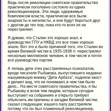
Ведь после революции советское правительство
практически поголовно состояло из одних
революционеров. Эти люди, одержимые
Комплексом власти, практически все были
анархисты и нигилисты, и они будут бороться друг
с другом до тех пор, пока кто-то всех их не
перестреляет.
Я думаю, что Сталин это хорошо знал, и
руководство ГПУ и НКВД это все тоже хорошо
знало. Вот это и было причиной того, что Сталин во
время Великой чистки в 1935-1938 гг. перестрелял
несколько миллионов человек, в том числе и почти
все руководство партии.
А теперь дети этих расстрелянных психопатов,
вроде писателя Рыбакова, выпустившего недавно
нашумевшую книжку “Дети Арбата”, подняли хвост
и делают вид, что не понимают, в чем там было
дело... На месте советского правительства, я бы
Рыбакову и всем тем людям, которые сегодня
выступают на собраниях и открыто требуют
объяснить им причины и загадки Великой чистки,
сказал следующее: вашего папу расстреляли
потому, что он был пламенный революционер,