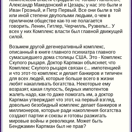
Александр Македонский и Цезарь; у нас это были и
Иван Грозный, и Петр Первый. Все они были в той
или иной степени двуполыми людьми, о чем в
приличном обществе как-то не полагается
говорить. Ленин, Гитлер, Черчилль, Рузвельт... У
всех у них Комплекс власти был главной движущей
силой.
Возьмем другой дегенеративный комплекс,
описанный в книге главного психиатра главного
сумасшедшего дома столицы США. Это - Комплекс
Скупого рыцаря. Доктор Карпман объясняет, что
Комплекс Скупого рыцаря связан с... импотенцией
и что этот-то комплекс и делает банкиров и типичен
для всех людей, которые больше всего в жизни
любят накапливать богатства. Некоторые ему
возразят, какая глупость, бедных импотентов
жалеть надо, как-то даже помогать им, а доктор
Карпман утверждает что этот, на первый взгляд,
довольно безобидный комплекс делает банкиров и
миллионеров, которые ради накопления богатства
создают партии и союзы и готовы разжигать
мировые войны и революции. Может быть
Бенджамин Карпман был не прав?