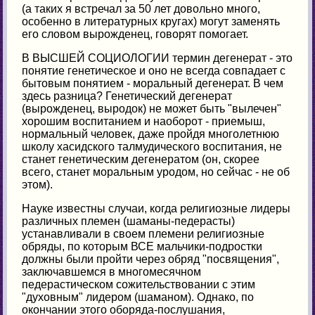
(а таких я встречал за 50 лет довольно много,
особенно в литературных кругах) могут заменять
его словом вырожденец, говорят помогает.
В ВЫСШЕЙ СОЦИОЛОГИИ термин дегенерат - это
понятие генетическое и оно не всегда совпадает с
бытовым понятием - моральный дегенерат. В чем
здесь разница? Генетический дегенерат
(вырожденец, выродок) не может быть "вылечен"
хорошим воспитанием и наоборот - приемыш,
нормальный человек, даже пройдя многолетнюю
школу хасидского талмудического воспитания, не
станет генетическим дегенератом (он, скорее
всего, станет моральным уродом, но сейчас - не об
этом).
Науке известны случаи, когда религиозные лидеры
различных племен (шаманы-педерасты)
устанавливали в своем племени религиозные
обряды, по которым ВСЕ мальчики-подростки
должны были пройти через обряд "посвящения",
заключавшемся в многомесячном
педерастическом сожительствовании с этим
"духовным" лидером (шаманом). Однако, по
окончании этого оборяда-послушания,