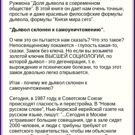
Ружмона "Доля дьявола в современном
обществе". В этой книге он дает нам очень точные,
простые и даже красивые философские формулы
дьявола, формулы "Князя мира сего".
“Дьявол склонен к самоуничтожению”.
О чем это он пытается нам сказать? Что это такое?
Непосвященному покажется - глупость какая-то,
сказки. Замок без ключа. Но если вы возьмете
золотой ключик ВЫСШЕЙ СОЦИОЛОГИИ, по
которой дьявол - это дегенерация, т. е.
вырождение и психические болезни, то тогда этот
замок довольно легко открывается.
Итак - почему же дьявол склонен к
самоуничтожению?
Сегодня, в 1987 году, в Советском Союзе
происходят гласность и перестройка. В “Новом
русском слове”, Нью-йоркской еврейской газете на
русском языке, пишут: "...Сегодня в Москве
устраивают большие совещания, где в зале сидят
2000 человек, и люди с трибуны требуют от
советского правительства, чтобы им объяснили