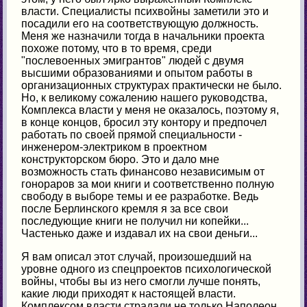
власти. Специалисты психвойны заметили это и
посадили его на соответствующую должность.
Меня же назначили тогда в начальники проекта
похоже потому, что в то время, среди
"послевоенных эмигрантов" людей с двумя
высшими образованиями и опытом работы в
организационных структурах практически не было.
Но, к великому сожалению нашего руководства,
Комплекса власти у меня не оказалось, поэтому я,
в конце концов, бросил эту контору и предпочел
работать по своей прямой специальности -
инженером-электриком в проектном
конструкторском бюро. Это и дало мне
возможность стать финансово независимым от
гонораров за мои книги и соответственно полную
свободу в выборе темы и ее разработке. Ведь
после Берлинского кремля я за все свои
последующие книги не получил ни копейки...
Частенько даже и издавал их на свои деньги...
Я вам описал этот случай, произошедший на
уровне одного из спецпроектов психологической
войны, чтобы вы из него смогли лучше понять,
какие люди приходят к настоящей власти.
Комплексом власти страдали не только Наполеон,