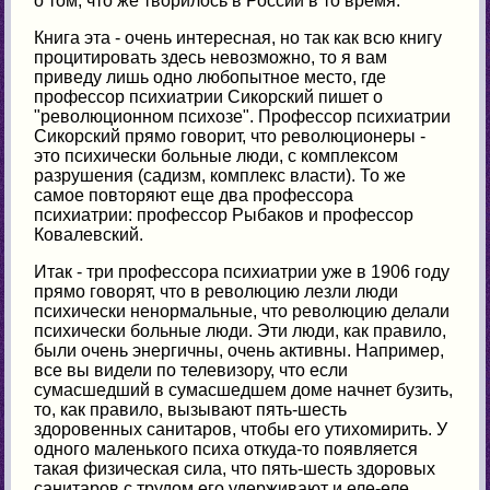
о том, что же творилось в России в то время.
Книга эта - очень интересная, но так как всю книгу
процитировать здесь невозможно, то я вам
приведу лишь одно любопытное место, где
профессор психиатрии Сикорский пишет о
"революционном психозе". Профессор психиатрии
Сикорский прямо говорит, что революционеры -
это психически больные люди, с комплексом
разрушения (садизм, комплекс власти). То же
самое повторяют еще два профессора
психиатрии: профессор Рыбаков и профессор
Ковалевский.
Итак - три профессора психиатрии уже в 1906 году
прямо говорят, что в революцию лезли люди
психически ненормальные, что революцию делали
психически больные люди. Эти люди, как правило,
были очень энергичны, очень активны. Например,
все вы видели по телевизору, что если
сумасшедший в сумасшедшем доме начнет бузить,
то, как правило, вызывают пять-шесть
здоровенных санитаров, чтобы его утихомирить. У
одного маленького психа откуда-то появляется
такая физическая сила, что пять-шесть здоровых
санитаров с трудом его удерживают и еле-еле