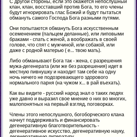
С другой стороны, если это окажется непослушный
клан, клан, восставший против Бога, то его члены
будут игнорировать глас Божий и будут пытаться
обмануть самого Господа Бога разными путями.
Они попытаются обмануть Бога искусственным
осеменением (пальцем деланные), или липовыми
браками - спать с женой, а воображать в своей
голове, что спят с мужчиной, или собакой, или
даже с родной матерью ( е... твою мать).
Либо обманывают Бога так - жена, с разрешения
мужа-дегенерата (или же без разрешения) идет в
местную пивнушку и находит там себе на одну
ночь ничего не подозревающего здорового
нормального парня (на чужом х... в рай въехать).
Как вы видите - русский народ знал о таких людях
уже давно и выразил свое мнение о них во многих,
малопонятных на первый взгляд, поговорках.
Члены этого непослушного, богоборческого клана
начнут поддерживать и финансировать
дегенеративную благотворительность -
дегенеративное искусство, дегенеративную науку,
дегенеративную литературу.