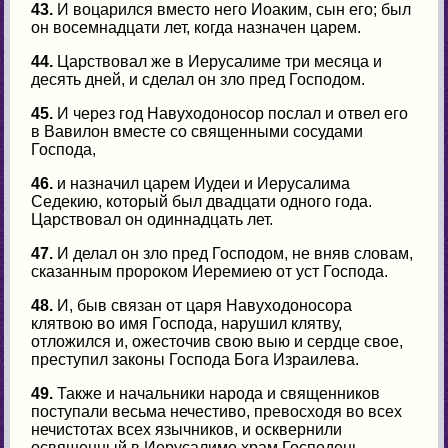
43.
И воцарился вместо него Иоаким, сын его; был
он восемнадцати лет, когда назначен царем.
44.
Царствовал же в Иерусалиме три месяца и
десять дней, и сделал он зло пред Господом.
45.
И через год Навуходоносор послал и отвел его
в Вавилон вместе со священными сосудами
Господа,
46.
и назначил царем Иудеи и Иерусалима
Седекию, который был двадцати одного года.
Царствовал он одиннадцать лет.
47.
И делал он зло пред Господом, не вняв словам,
сказанным пророком Иеремиею от уст Господа.
48.
И, быв связан от царя Навуходоносора
клятвою во имя Господа, нарушил клятву,
отложился и, ожесточив свою выю и сердце свое,
преступил законы Господа Бога Израилева.
49.
Также и начальники народа и священников
поступали весьма нечестиво, превосходя во всех
нечистотах всех язычников, и осквернили
освященный в Иерусалиме храм Господень.