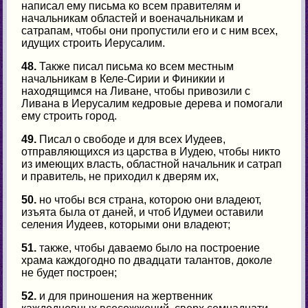
написал ему письма ко всем правителям и
начальникам областей и военачальникам и
сатрапам, чтобы они пропустили его и с ним всех,
идущих строить Иерусалим.
48.
Также писал письма ко всем местным
начальникам в Келе-Сирии и Финикии и
находящимся на Ливане, чтобы привозили с
Ливана в Иерусалим кедровые дерева и помогали
ему строить город.
49.
Писал о свободе и для всех Иудеев,
отправляющихся из царства в Иудею, чтобы никто
из имеющих власть, областной начальник и сатрап
и правитель, не приходил к дверям их,
50.
но чтобы вся страна, которою они владеют,
изъята была от даней, и чтоб Идумеи оставили
селения Иудеев, которыми они владеют;
51.
также, чтобы даваемо было на построение
храма каждогодно по двадцати талантов, доколе
не будет построен;
52.
и для приношения на жертвенник