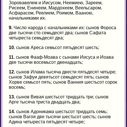
Зоровавелем и Иисусом, Неемиею, Зареем,
Рисеем, Енинеем, Мардохеем, Веельсаром,
Асфарасом, Реелием, Роимом, Вааною,
начальниками их.
9.
Число народа с начальниками их: сынов Фороса
две тысячи сто семьдесят два; сынов Сафата
четыреста семьдесят два;
10.
сынов Ареса семьсот пятьдесят шесть;
11.
сынов Фааф-Моава с сынами Иисуса и Иоава
две тысячи восемьсот двенадцать;
12.
сынов Илама тысяча двести пятьдесят четыре;
сынов Зафуи девятьсот семьдесят пять; сынов
Хорве семьсот пять; сынов Ванния шестьсот сорок
восемь;
13.
сынов Вивая шестьсот тридцать три; сынов
Арге тысяча триста двадцать два;
14.
сынов Адоникама шестьсот тридцать семь;
сынов Вагоя две тысячи шестьсот шесть; сынов
Адина четыреста пятьдесят четыре;