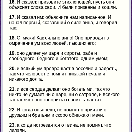
16.
И сказал: призовите этих юношей, пусть они
объяснят слова свои. И были призваны и вошли.
17.
И сказал им: объясните нам написанное. И
начал первый, сказавший о силе вина, и говорил
так:
18.
О, мужи! Как сильно вино! Оно приводит в
омрачение ум всех людей, пьющих его;
19.
оно делает ум царя и сироты, раба и
свободного, бедного и богатого, одним умом;
20.
и всякий ум превращает в веселие и радость,
так что человек не помнит никакой печали и
никакого долга,
21.
и все сердца делает оно богатыми, так что
никто не думает ни о царе, ни о сатрапе, и всякого
заставляет оно говорить о своих талантах.
22.
И когда опьянеют, не помнят о приязни к
друзьям и братьям и скоро обнажают мечи,
23.
а когда истрезвятся от вина, не помнят, что
делали.