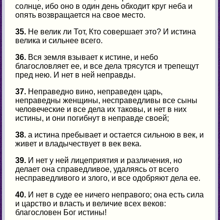
солнце, ибо оно в один день обходит круг неба и
опять возвращается на свое место.
35.
Не велик ли Тот, Кто совершает это? И истина
велика и сильнее всего.
36.
Вся земля взывает к истине, и небо
благословляет ее, и все дела трясутся и трепещут
пред нею. И нет в ней неправды.
37.
Неправедно вино, неправеден царь,
неправедны женщины, несправедливы все сыны
человеческие и все дела их таковы, и нет в них
истины, и они погибнут в неправде своей;
38.
а истина пребывает и остается сильною в век, и
живет и владычествует в век века.
39.
И нет у ней лицеприятия и различения, но
делает она справедливое, удаляясь от всего
несправедливого и злого, и все одобряют дела ее.
40.
И нет в суде ее ничего неправого; она есть сила
и царство и власть и величие всех веков:
благословен Бог истины!