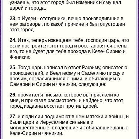
узнаешь, что этот город был изменник и смущал
царей и города,
23.
а Иудеи - отступники, вечно производившие в
нем заговоры, по какой причине и был опустошен
этот город.
24.
Итак, теперь извещаем тебя, господин царь, что
если построится этот город и восстановятся стены
его, то не будет для тебя прохода в Келе- Сирию и
Финикию.
25.
Тогда царь написал в ответ Рафиму, описателю
происшествий, и Веелтефму и Самеллию писцу и
прочим, согласившимся с ними, и обитающим в
Самарии и Сирии и Финикии, следующее:
26.
прочитал я письмо, которое вы прислали ко
мне, и приказал рассмотреть; и найдено, что этот
город издавна восстает против царей,
27.
и люди сии поднимают в нем мятежи и войны, и
были цари в Иерусалиме сильные и
могущественные, владевшие и собиравшие дань с
Келе-Сирии и Финикии.