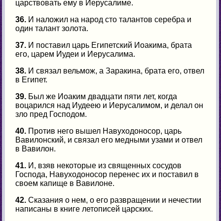
царствовать ему в Иерусалиме.
36.
И наложил на народ сто талантов серебра и
один талант золота.
37.
И поставил царь Египетский Иоакима, брата
его, царем Иудеи и Иерусалима.
38.
И связал вельмож, а Заракина, брата его, отвел
в Египет.
39.
Был же Иоаким двадцати пяти лет, когда
воцарился над Иудеею и Иерусалимом, и делал он
зло пред Господом.
40.
Против него вышел Навуходоносор, царь
Вавилонский, и связал его медными узами и отвел
в Вавилон.
41.
И, взяв некоторые из священных сосудов
Господа, Навуходоносор перенес их и поставил в
своем капище в Вавилоне.
42.
Сказания о нем, о его развращении и нечестии
написаны в книге летописей царских.