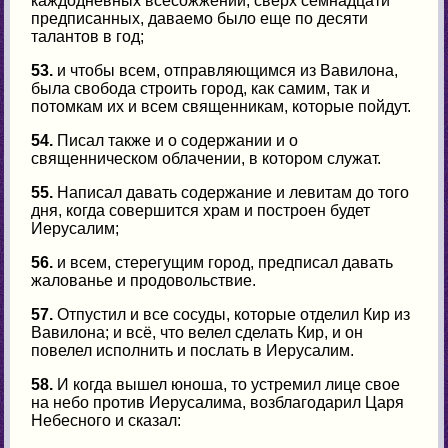
каждодневных всесожжений, сверх семнадцати
предписанных, даваемо было еще по десяти
талантов в год;
53.
и чтобы всем, отправляющимся из Вавилона,
была свобода строить город, как самим, так и
потомкам их и всем священникам, которые пойдут.
54.
Писал также и о содержании и о
священническом облачении, в котором служат.
55.
Написал давать содержание и левитам до того
дня, когда совершится храм и построен будет
Иерусалим;
56.
и всем, стерегущим город, предписал давать
жалованье и продовольствие.
57.
Отпустил и все сосуды, которые отделил Кир из
Вавилона; и всё, что велел сделать Кир, и он
повелел исполнить и послать в Иерусалим.
58.
И когда вышел юноша, то устремил лице свое
на небо против Иерусалима, возблагодарил Царя
Небесного и сказал: