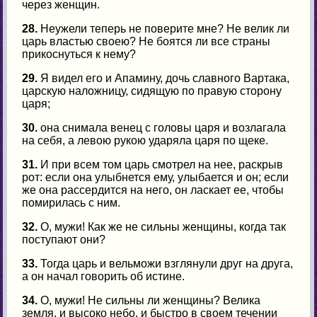
через женщин.
28.
Неужели теперь не поверите мне? Не велик ли
царь властью своею? Не боятся ли все страны
прикоснуться к нему?
29.
Я видел его и Апамину, дочь славного Вартака,
царскую наложницу, сидящую по правую сторону
царя;
30.
она снимала венец с головы царя и возлагала
на себя, а левою рукою ударяла царя по щеке.
31.
И при всем том царь смотрел на нее, раскрыв
рот: если она улыбнется ему, улыбается и он; если
же она рассердится на него, он ласкает ее, чтобы
помирилась с ним.
32.
О, мужи! Как же не сильны женщины, когда так
поступают они?
33.
Тогда царь и вельможи взглянули друг на друга,
а он начал говорить об истине.
34.
О, мужи! Не сильны ли женщины? Велика
земля, и высоко небо, и быстро в своем течении