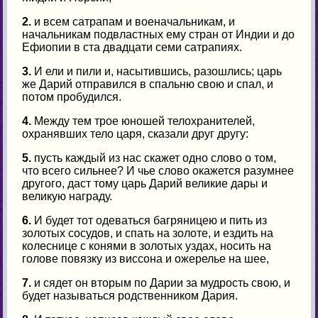
2.
и всем сатрапам и военачальникам, и
начальникам подвластных ему стран от Индии и до
Ефиопии в ста двадцати семи сатрапиях.
3.
И ели и пили и, насытившись, разошлись; царь
же Дарий отправился в спальню свою и спал, и
потом пробудился.
4.
Между тем трое юношей телохранителей,
охранявших тело царя, сказали друг другу:
5.
пусть каждый из нас скажет одно слово о том,
что всего сильнее? И чье слово окажется разумнее
другого, даст тому царь Дарий великие дары и
великую награду.
6.
И будет тот одеваться багряницею и пить из
золотых сосудов, и спать на золоте, и ездить на
колеснице с конями в золотых уздах, носить на
голове повязку из виссона и ожерелье на шее,
7.
и сядет он вторым по Дарии за мудрость свою, и
будет называться родственником Дария.