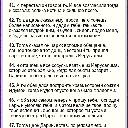
41.
И перестал он говорить. И все возгласили тогда
и сказали: велика истина и сильнее всего.
42.
Тогда царь сказал ему: проси, чего хочешь,
более написанного, и дадим тебе, так как ты
оказался мудрейшим, и будешь сидеть подле меня,
и будешь называться родственником моим.
43.
Тогда сказал он царю: вспомни обещание,
данное тобою в тот день, в который ты принял
царство твое, что ты построишь Иерусалим
44.
и отошлешь все сосуды, взятые из Иерусалима,
которые отобрал Кир, когда дал обеты разорить
Вавилон, и обещался выслать их туда.
45.
А ты обещался построить храм, который сожгли
Идумеи, когда Иудея опустошена была Халдеями.
46.
И об этом самом теперь я прошу тебя, господин
царь, и умоляю тебя, и в этом величие твое: прошу
тебя исполнить обещание, которое ты устами
твоими обещал Царю Небесному исполнить.
47.
Тогда царь Дарий, встав, поцеловал его, и