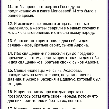
11.
чтобы приносить жертвы Господу по
предписанному в книге Моисеевой. И это было в
раннее время.
12.
И испекли пасхального агнца на огне, как
надлежало, а жертвы сварили в медных сосудах и
котлах с благовониями, и отнесли всему народу.
13.
А после того приготовили для себя и для
священников, братьев своих, сынов Аарона.
14.
Ибо священники приносили тук до позднего
времени, а потому левиты приготовляли для себя
и для священников, братьев своих, сынов Аарона.
15.
Священнопевцы же, сыны Асафовы,
находились на местах своих, по установлению
Давида, и Асаф и Захария и Еддинус, который был
от царя.
16.
И привратникам при каждых воротах не
позволялось оставлять своей череды, потому что
для них приготовляли братья их, левиты.
17.
И совершилось в тот день все, что