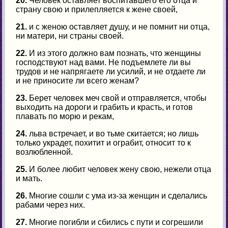
20.
Человек оставляет воспитавшего его отца и
страну свою и прилепляется к жене своей,
21.
и с женою оставляет душу, и не помнит ни отца,
ни матери, ни страны своей.
22.
И из этого должно вам познать, что женщины
господствуют над вами. Не подъемлете ли вы
трудов и не напрягаете ли усилий, и не отдаете ли
и не приносите ли всего женам?
23.
Берет человек меч свой и отправляется, чтобы
выходить на дороги и грабить и красть, и готов
плавать по морю и рекам,
24.
льва встречает, и во тьме скитается; но лишь
только украдет, похитит и ограбит, относит то к
возлюбленной.
25.
И более любит человек жену свою, нежели отца
и мать.
26.
Многие сошли с ума из-за женщин и сделались
рабами через них.
27.
Многие погибли и сбились с пути и согрешили