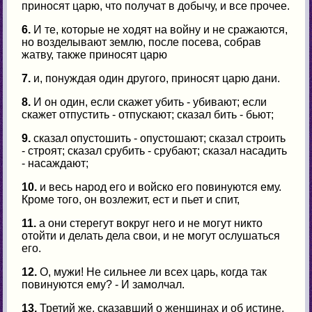
приносят царю, что получат в добычу, и все прочее.
6.
И те, которые не ходят на войну и не сражаются,
но возделывают землю, после посева, собрав
жатву, также приносят царю
7.
и, понуждая один другого, приносят царю дани.
8.
И он один, если скажет убить - убивают; если
скажет отпустить - отпускают; сказал бить - бьют;
9.
сказал опустошить - опустошают; сказал строить
- строят; сказал срубить - срубают; сказал насадить
- насаждают;
10.
и весь народ его и войско его повинуются ему.
Кроме того, он возлежит, ест и пьет и спит,
11.
а они стерегут вокруг него и не могут никто
отойти и делать дела свои, и не могут ослушаться
его.
12.
О, мужи! Не сильнее ли всех царь, когда так
повинуются ему? - И замолчал.
13.
Третий же, сказавший о женщинах и об истине,