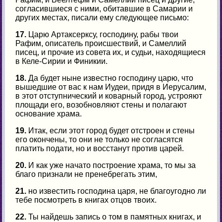
согласившиеся с ними, обитавшие в Самарии и
других местах, писали ему следующее письмо:
17.
Царю Артаксерксу, господину, рабы твои
Рафим, описатель происшествий, и Самеллий
писец, и прочие из совета их, и судьи, находящиеся
в Келе-Сирии и Финикии.
18.
Да будет ныне известно господину царю, что
вышедшие от вас к нам Иудеи, придя в Иерусалим,
в этот отступнический и коварный город, устрояют
площади его, возобновляют стены и полагают
основание храма.
19.
Итак, если этот город будет отстроен и стены
его окончены, то они не только не согласятся
платить подати, но и восстанут против царей.
20.
И как уже начато построение храма, то мы за
благо признали не пренебрегать этим,
21.
но известить господина царя, не благоугодно ли
тебе посмотреть в книгах отцов твоих.
22.
Ты найдешь запись о том в памятных книгах, и