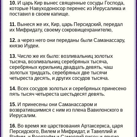
10.
И царь Кир вынес священные сосуды Господа,
которые Навуходоносор перенес из Иерусалима и
поставил в своем капище.
11.
Вынеся же их, Кир, царь Персидский, передал
их Мифридату, своему сокровищехранителю,
12.
а через него они переданы были Саманассару,
князю Иудеи.
13.
Число же их было: возливальниц золотых
тысяча, возливальниц серебряных тысяча,
серебряных курильниц двадцать девять, чаш
золотых тридцать, серебряных две тысячи
четыреста десять, и других сосудов тысяча.
14.
Всех сосудов золотых и серебряных принесено
пять тысяч четыреста шестьдесят девять.
15.
И принесены они Саманассаром и
возвратившимися с ним из плена Вавилонского в
Иерусалим.
16.
Во время же царствования Артаксеркса, царя
Персидского, Вилем и Мифридат, и Тавеллий и
Рафим, и Веелтефм и Самеллий писец и другие,