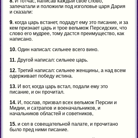
8.
И тотчас, написав каждый свое слово,
запечатали и положили под изголовье царя Дария
и сказали:
9.
когда царь встанет, подадут ему это писание, и за
кем признает царь и трое вельмож Персидских, что
слово его мудрее, тому дастся преимущество, как
написано.
10.
Один написал: сильнее всего вино.
11.
Другой написал: сильнее царь.
12.
Третий написал: сильнее женщины, а над всем
одерживает победу истина.
13.
И вот, когда царь встал, подали ему это
писание, и он прочитал.
14.
И, послав, призвал всех вельмож Персии и
Мидии, и сатрапов и военачальников, и
начальников областей и советников,
15.
и сел в совещательной палате, и прочитано
было пред ними писание.