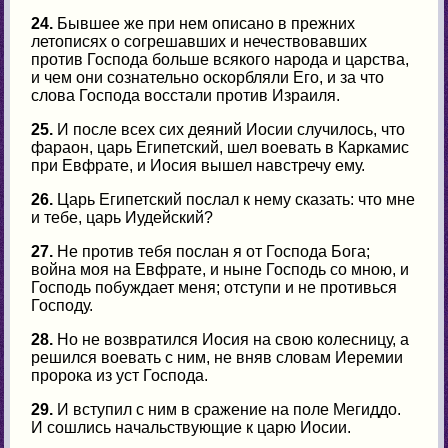
24.
Бывшее же при нем описано в прежних
летописях о согрешавших и нечествовавших
против Господа больше всякого народа и царства,
и чем они сознательно оскорбляли Его, и за что
слова Господа восстали против Израиля.
25.
И после всех сих деяний Иосии случилось, что
фараон, царь Египетский, шел воевать в Каркамис
при Евфрате, и Иосия вышел навстречу ему.
26.
Царь Египетский послал к нему сказать: что мне
и тебе, царь Иудейский?
27.
Не против тебя послан я от Господа Бога;
война моя на Евфрате, и ныне Господь со мною, и
Господь побуждает меня; отступи и не противься
Господу.
28.
Но не возвратился Иосия на свою колесницу, а
решился воевать с ним, не вняв словам Иеремии
пророка из уст Господа.
29.
И вступил с ним в сражение на поле Мегиддо.
И сошлись начальствующие к царю Иосии.