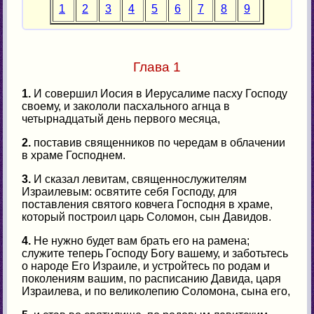
1
2
3
4
5
6
7
8
9
Глава 1
1.
И совершил Иосия в Иерусалиме пасху Господу
своему, и закололи пасхального агнца в
четырнадцатый день первого месяца,
2.
поставив священников по чередам в облачении
в храме Господнем.
3.
И сказал левитам, священнослужителям
Израилевым: освятите себя Господу, для
поставления святого ковчега Господня в храме,
который построил царь Соломон, сын Давидов.
4.
Не нужно будет вам брать его на рамена;
служите теперь Господу Богу вашему, и заботьтесь
о народе Его Израиле, и устройтесь по родам и
поколениям вашим, по расписанию Давида, царя
Израилева, и по великолепию Соломона, сына его,