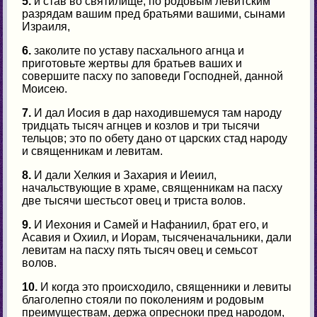
5.
и став во святилище, по родовым левитским
разрядам вашим пред братьями вашими, сынами
Израиля,
6.
заколите по уставу пасхального агнца и
приготовьте жертвы для братьев ваших и
совершите пасху по заповеди Господней, данной
Моисею.
7.
И дал Иосия в дар находившемуся там народу
тридцать тысяч агнцев и козлов и три тысячи
тельцов; это по обету дано от царских стад народу
и священникам и левитам.
8.
И дали Хелкия и Захария и Иеиил,
начальствующие в храме, священникам на пасху
две тысячи шестьсот овец и триста волов.
9.
И Иехония и Самей и Нафаниил, брат его, и
Асавия и Охиил, и Иорам, тысяченачальники, дали
левитам на пасху пять тысяч овец и семьсот
волов.
10.
И когда это происходило, священники и левиты
благолепно стояли по поколениям и родовым
преимуществам, держа опресноки пред народом,