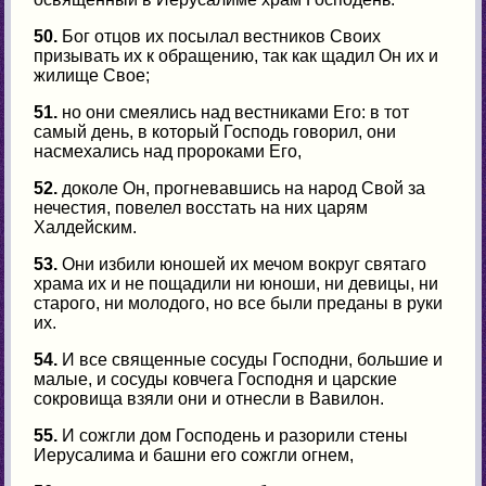
50.
Бог отцов их посылал вестников Своих
призывать их к обращению, так как щадил Он их и
жилище Свое;
51.
но они смеялись над вестниками Его: в тот
самый день, в который Господь говорил, они
насмехались над пророками Его,
52.
доколе Он, прогневавшись на народ Свой за
нечестия, повелел восстать на них царям
Халдейским.
53.
Они избили юношей их мечом вокруг святаго
храма их и не пощадили ни юноши, ни девицы, ни
старого, ни молодого, но все были преданы в руки
их.
54.
И все священные сосуды Господни, большие и
малые, и сосуды ковчега Господня и царские
сокровища взяли они и отнесли в Вавилон.
55.
И сожгли дом Господень и разорили стены
Иерусалима и башни его сожгли огнем,