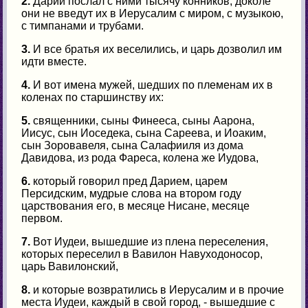
2.
Дарий послал с ними тысячу конников, доколе
они не введут их в Иерусалим с миром, с музыкою,
с тимпанами и трубами.
3.
И все братья их веселились, и царь дозволил им
идти вместе.
4.
И вот имена мужей, шедших по племенам их в
коленах по старшинству их:
5.
священники, сыны Финееса, сыны Аарона,
Иисус, сын Иоседека, сына Сареева, и Иоаким,
сын Зоровавеля, сына Салафииля из дома
Давидова, из рода Фареса, колена же Иудова,
6.
который говорил пред Дарием, царем
Персидским, мудрые слова на втором году
царствования его, в месяце Нисане, месяце
первом.
7.
Вот Иудеи, вышедшие из плена переселения,
которых переселил в Вавилон Навуходоносор,
царь Вавилонский,
8.
и которые возвратились в Иерусалим и в прочие
места Иудеи, каждый в свой город, - вышедшие с