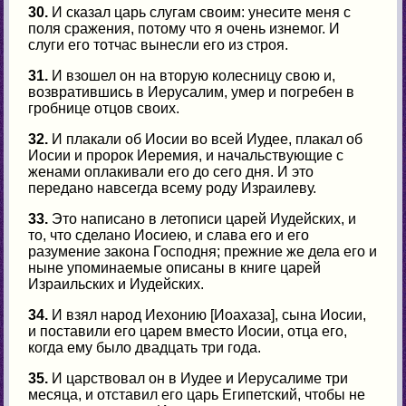
30.
И сказал царь слугам своим: унесите меня с
поля сражения, потому что я очень изнемог. И
слуги его тотчас вынесли его из строя.
31.
И взошел он на вторую колесницу свою и,
возвратившись в Иерусалим, умер и погребен в
гробнице отцов своих.
32.
И плакали об Иосии во всей Иудее, плакал об
Иосии и пророк Иеремия, и начальствующие с
женами оплакивали его до сего дня. И это
передано навсегда всему роду Израилеву.
33.
Это написано в летописи царей Иудейских, и
то, что сделано Иосиею, и слава его и его
разумение закона Господня; прежние же дела его и
ныне упоминаемые описаны в книге царей
Израильских и Иудейских.
34.
И взял народ Иехонию [Иоахаза], сына Иосии,
и поставили его царем вместо Иосии, отца его,
когда ему было двадцать три года.
35.
И царствовал он в Иудее и Иерусалиме три
месяца, и отставил его царь Египетский, чтобы не