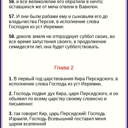
56.
и все великолепие его обратили в ничто;
оставшихся же от меча отвели в Вавилон.
57.
И они были рабами ему и сыновьям его до
владычества Персов, в исполнение слова
Господня из уст Иеремии:
58.
доколе земля не отпразднует суббот своих, во
все время запустения своего, в продолжение
семидесяти лет, она будет субботствовать.
Глава 2
1.
В первый год царствования Кира Персидского, в
исполнение слова Господа из уст Иеремии,
2.
Господь подвиг дух Кира, царя Персидского, и он
объявил по всему царству своему словесно и
письменно:
3.
так говорит Кир, царь Персидский: Господь
Израиля, Господь Всевышний поставил меня
царем вселенной