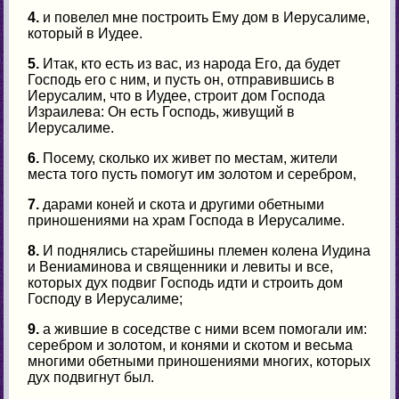
4.
и повелел мне построить Ему дом в Иерусалиме,
который в Иудее.
5.
Итак, кто есть из вас, из народа Его, да будет
Господь его с ним, и пусть он, отправившись в
Иерусалим, что в Иудее, строит дом Господа
Израилева: Он есть Господь, живущий в
Иерусалиме.
6.
Посему, сколько их живет по местам, жители
места того пусть помогут им золотом и серебром,
7.
дарами коней и скота и другими обетными
приношениями на храм Господа в Иерусалиме.
8.
И поднялись старейшины племен колена Иудина
и Вениаминова и священники и левиты и все,
которых дух подвиг Господь идти и строить дом
Господу в Иерусалиме;
9.
а жившие в соседстве с ними всем помогали им:
серебром и золотом, и конями и скотом и весьма
многими обетными приношениями многих, которых
дух подвигнут был.